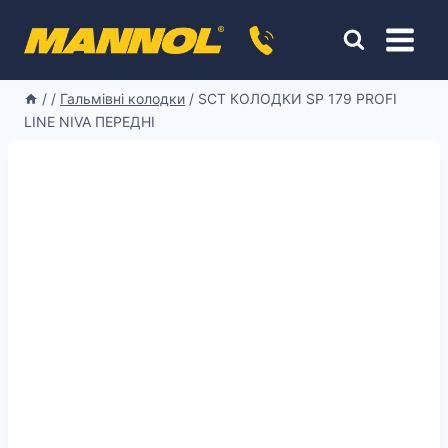
Перейти
к
содержимому
/
/
Гальмівні колодки
/
SCT КОЛОДКИ SP 179 PROFI
LINE NIVA ПЕРЕДНІ