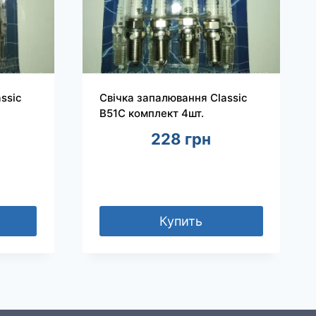
ssic
Свічка запалювання Classic
B51C комплект 4шт.
228
грн
Купить