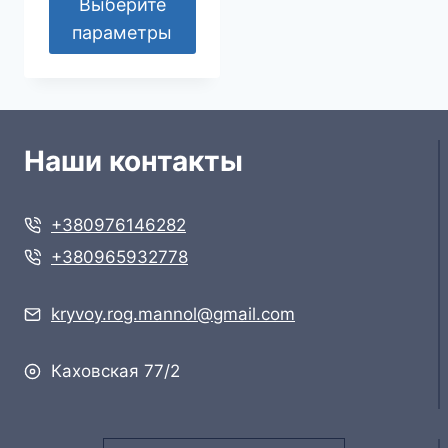
294 грн
Выберите
параметры
–
Этот
912 грн
товар
имеет
несколько
Наши контакты
вариаций.
Опции
+380976146282
можно
выбрать
+380965932778
на
странице
kryvoy.rog.mannol@gmail.com
товара.
Каховская 77/2