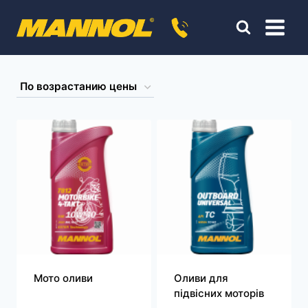
Перейти
к
содержимому
Мото оливи
Оливи для
підвісних моторів