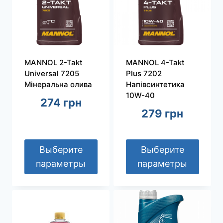
MANNOL 2-Takt
MANNOL 4-Takt
Universal 7205
Plus 7202
Мiнеральна олива
Напівсинтетика
10W-40
274
грн
279
грн
Выберите
Выберите
параметры
параметры
Этот
Этот
товар
товар
имеет
имеет
несколько
несколько