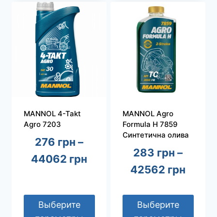
товар
товар
имеет
имеет
несколько
несколько
вариаций.
вариаций.
Опции
Опции
можно
можно
выбрать
выбрать
на
на
странице
странице
MANNOL 4-Takt
MANNOL Agro
товара.
товара.
Agro 7203
Formula H 7859
Синтетична олива
276
грн
–
283
грн
–
диапазон
44062
грн
диап
42562
грн
цен:
цен:
276 грн
283 г
Выберите
Выберите
–