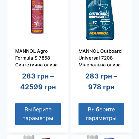
вариаций.
вариаций.
Опции
Опции
можно
можно
выбрать
выбрать
на
на
странице
странице
MANNOL Agro
MANNOL Outboard
товара.
товара.
Formula S 7858
Universal 7208
Синтетична олива
Мінеральна олива
283
грн
–
283
грн
–
диапазон
диапаз
42599
грн
978
грн
цен:
цен:
283 грн
283 гр
Выберите
Выберите
параметры
параметры
–
–
Этот
Этот
42599 грн
978 гр
товар
товар