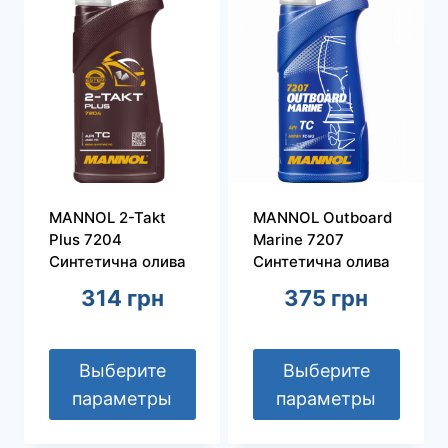
имеет
имеет
несколько
несколько
вариаций.
вариаций.
Опции
Опции
можно
можно
выбрать
выбрать
на
на
странице
странице
MANNOL 2-Takt
MANNOL Outboard
товара.
товара.
Plus 7204
Marine 7207
Синтетична олива
Синтетична олива
314
грн
375
грн
Выберите
Выберите
параметры
параметры
Этот
Этот