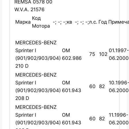
REMSA 0578 00
W.V.A. 21576
Код
Марка
-; -; -;кв
-; -; -;л.с.
Год
Примеч
Мотора
MERCEDES-BENZ
Sprinter I
OM
01.1997-
75
102
(901/902/903/904)
602.986
06.2000
210 D
MERCEDES-BENZ
Sprinter I
OM
10.1996
60
82
(901/902/903/904)
601.943
06.2000
208 D
MERCEDES-BENZ
Sprinter I
OM
11.1996-
60
82
(901/902/903/904)
601.943
06.2000