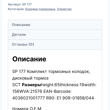
SCT
Артикул:
SP 177
КОЛОДКИ
Категории:
Колодки тормозные
,
Спринтер
SP
177
Описание
PROFI
LINE
Детали
!!!
Отзывы (0)
SPRINTER
VW
Описание
LT
28,35
SP 177 Комплект тормозных колодок,
дисковый тормоз
SCT
Размеры
height:65thickness:19width:
156WVA:21576 EAN-Barcode:
4036021001777 R90: E1 90R-01858/044
Номера О.Е.М.