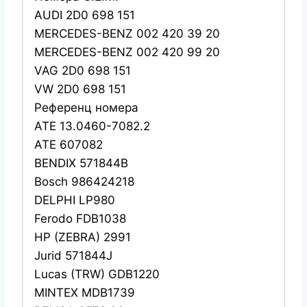
AUDI 2D0 698 151
MERCEDES-BENZ 002 420 39 20
MERCEDES-BENZ 002 420 99 20
VAG 2D0 698 151
VW 2D0 698 151
Референц номера
ATE 13.0460-7082.2
ATE 607082
BENDIX 571844B
Bosch 986424218
DELPHI LP980
Ferodo FDB1038
HP (ZEBRA) 2991
Jurid 571844J
Lucas (TRW) GDB1220
MINTEX MDB1739