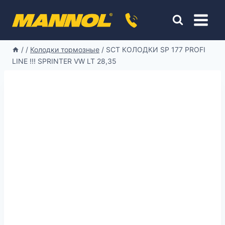
Перейти
к
содержимому
/
/
Колодки тормозные
/
SCT КОЛОДКИ SP 177 PROFI
LINE !!! SPRINTER VW LT 28,35