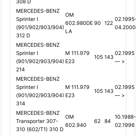
308 D
MERCEDES-BENZ
OM
Sprinter I
02.1995
602.980DE
90
122
(901/902/903/904)
04.2000
LA
312 D
MERCEDES-BENZ
Sprinter I
M 111.979
02.1995
105
143
(901/902/903/904)
E23
— >
214
MERCEDES-BENZ
Sprinter I
M 111.979
02.1995
105
143
(901/902/903/904)
E23
— >
314
MERCEDES-BENZ
OM
10.1988-
Transporter 307-
62
84
602.940
02.1996
310 (602/T1) 310 D