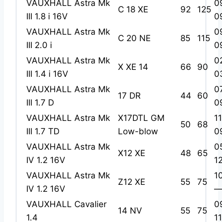
VAUXHALL Astra Mk
0
C 18 XE
92
125
III 1.8 i 16V
0
VAUXHALL Astra Mk
0
C 20 NE
85
115
III 2.0 i
0
VAUXHALL Astra Mk
0
X XE 14
66
90
III 1.4 i 16V
0
VAUXHALL Astra Mk
0
17 DR
44
60
III 1.7 D
0
VAUXHALL Astra Mk
X17DTL GM
1
50
68
III 1.7 TD
Low-blow
0
VAUXHALL Astra Mk
0
X12 XE
48
65
IV 1.2 16V
1
VAUXHALL Astra Mk
1
Z12 XE
55
75
IV 1.2 16V
—
VAUXHALL Cavalier
0
14 NV
55
75
1.4
1