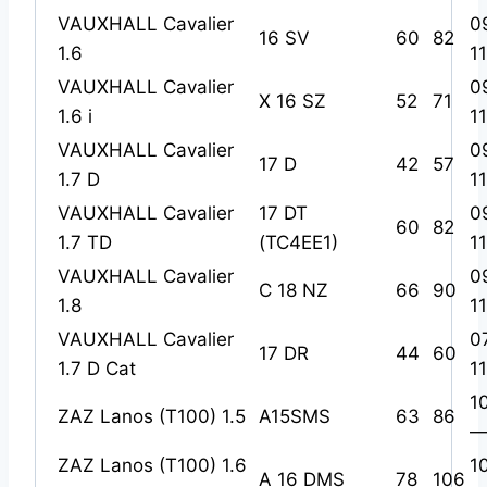
VAUXHALL Cavalier
0
16 SV
60
82
1.6
1
VAUXHALL Cavalier
0
X 16 SZ
52
71
1.6 i
1
VAUXHALL Cavalier
0
17 D
42
57
1.7 D
1
VAUXHALL Cavalier
17 DT
0
60
82
1.7 TD
(TC4EE1)
1
VAUXHALL Cavalier
0
C 18 NZ
66
90
1.8
1
VAUXHALL Cavalier
0
17 DR
44
60
1.7 D Cat
1
1
ZAZ Lanos (T100) 1.5
A15SMS
63
86
—
ZAZ Lanos (T100) 1.6
1
A 16 DMS
78
106