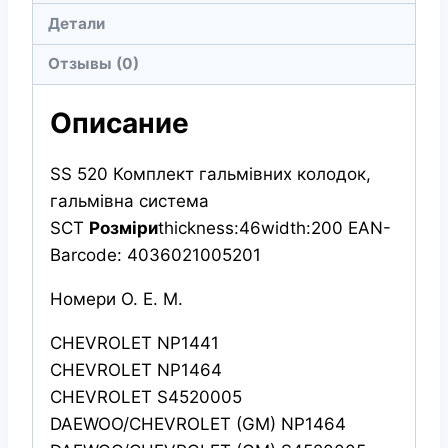
ЗАДНИЕ
Детали
Отзывы (0)
Описание
SS 520 Комплект гальмівних колодок,
гальмівна система
SCT
Розміри
thickness:46width:200 EAN-
Barcode: 4036021005201
Номери О. Е. М.
CHEVROLET NP1441
CHEVROLET NP1464
CHEVROLET S4520005
DAEWOO/CHEVROLET (GM) NP1464