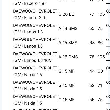
C 18 LE
70
95
(GM) Espero 1.8 i
—
DAEWOO/CHEVROLET
0
C 20 LE
77
105
(GM) Espero 2.0 i
—
DAEWOO/CHEVROLET
0
A 14 SMS
55
75
(GM) Lanos 1.3
—
DAEWOO/CHEVROLET
0
A 15 SMS
63
86
(GM) Lanos 1.5
—
DAEWOO/CHEVROLET
0
A 16 DMS
78
106
(GM) Lanos 1.6 16V
—
DAEWOO/CHEVROLET
0
G 15 MF
44
60
(GM) Nexia 1.5
—
DAEWOO/CHEVROLET
0
G 15 MF
52
71
(GM) Nexia 1.5
—
DAEWOO/CHEVROLET
0
G 15 MF
55
75
(GM) Nexia 1.5
—