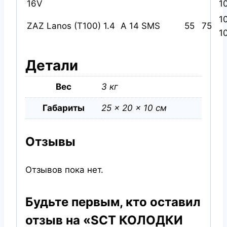
16V
1
1
ZAZ Lanos (T100) 1.4
A 14 SMS
55
75
1
Детали
Вес
3 кг
Габариты
25 × 20 × 10 см
Отзывы
Отзывов пока нет.
Будьте первым, кто оставил
отзыв на «SCT КОЛОДКИ