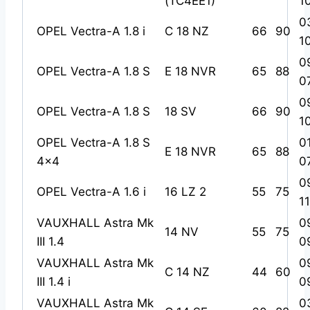
(TC4EE1)
1
0
OPEL Vectra-A 1.8 i
C 18 NZ
66
90
1
0
OPEL Vectra-A 1.8 S
E 18 NVR
65
88
0
0
OPEL Vectra-A 1.8 S
18 SV
66
90
1
OPEL Vectra-A 1.8 S
0
E 18 NVR
65
88
4×4
0
0
OPEL Vectra-A 1.6 i
16 LZ 2
55
75
1
VAUXHALL Astra Mk
0
14 NV
55
75
III 1.4
0
VAUXHALL Astra Mk
0
C 14 NZ
44
60
III 1.4 i
0
VAUXHALL Astra Mk
0