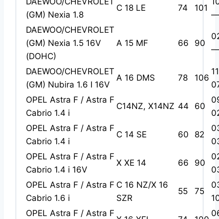
DAEWOO/CHEVROLET
1
C 18 LE
74
101
(GM) Nexia 1.8
—
DAEWOO/CHEVROLET
0
(GM) Nexia 1.5 16V
A 15 MF
66
90
—
(DOHC)
DAEWOO/CHEVROLET
1
A 16 DMS
78
106
(GM) Nubira 1.6 I 16V
0
OPEL Astra F / Astra F
0
C14NZ, X14NZ
44
60
Cabrio 1.4 i
0
OPEL Astra F / Astra F
0
C 14 SE
60
82
Cabrio 1.4 i
0
OPEL Astra F / Astra F
0
X XE 14
66
90
Cabrio 1.4 i 16V
0
OPEL Astra F / Astra F
C 16 NZ/X 16
0
55
75
Cabrio 1.6 i
SZR
1
OPEL Astra F / Astra F
0