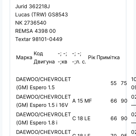
Jurid 362218J
Lucas (TRW) GS8543
NK 2736540
REMSA 4398 00
Textar 98101-0449
Код
-; -;
-; -;
Марка
Рік
Примітка
Двигуна
-;кв
-;л. с.
DAEWOO/CHEVROLET
1
55
75
(GM) Espero 1.5
0
DAEWOO/CHEVROLET
0
A 15 MF
66
90
(GM) Espero 1.5 i 16V
—
DAEWOO/CHEVROLET
0
C 18 LE
66
90
(GM) Espero 1.8 i
—
DAEWOO/CHEVROLET
0