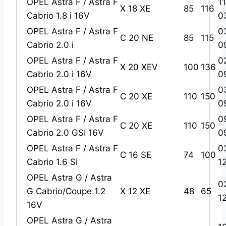
OPEL Astra F / Astra F
1
X 18 XE
85
116
Cabrio 1.8 i 16V
0
OPEL Astra F / Astra F
0
C 20 NE
85
115
Cabrio 2.0 i
0
OPEL Astra F / Astra F
0
X 20 XEV
100
136
Cabrio 2.0 i 16V
0
OPEL Astra F / Astra F
0
C 20 XE
110
150
Cabrio 2.0 i 16V
0
OPEL Astra F / Astra F
0
C 20 XE
110
150
Cabrio 2.0 GSI 16V
0
OPEL Astra F / Astra F
0
C 16 SE
74
100
Cabrio 1.6 Si
1
OPEL Astra G / Astra
0
G Cabrio/Coupe 1.2
X 12 XE
48
65
1
16V
OPEL Astra G / Astra