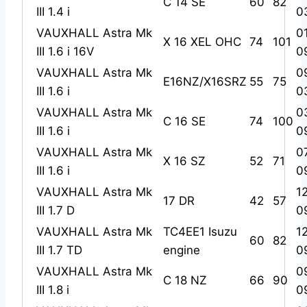
C 14 SE
60
82
III 1.4 i
0
VAUXHALL Astra Mk
0
X 16 XEL OHC
74
101
III 1.6 i 16V
0
VAUXHALL Astra Mk
0
E16NZ/X16SRZ
55
75
III 1.6 i
0
VAUXHALL Astra Mk
0
C 16 SE
74
100
III 1.6 i
0
VAUXHALL Astra Mk
0
X 16 SZ
52
71
III 1.6 i
0
VAUXHALL Astra Mk
1
17 DR
42
57
III 1.7 D
0
VAUXHALL Astra Mk
TC4EE1 Isuzu
1
60
82
III 1.7 TD
engine
0
VAUXHALL Astra Mk
0
C 18 NZ
66
90
III 1.8 i
0