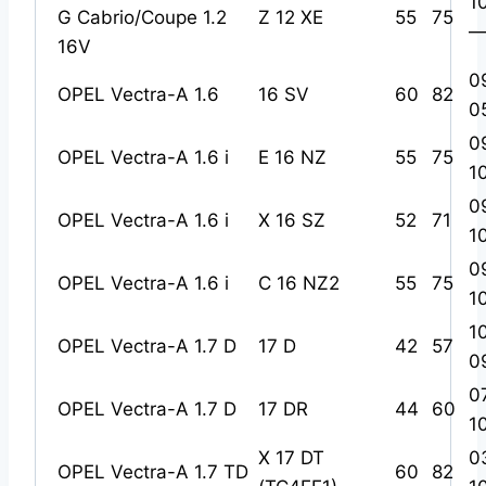
1
G Cabrio/Coupe 1.2
Z 12 XE
55
75
—
16V
0
OPEL Vectra-A 1.6
16 SV
60
82
0
0
OPEL Vectra-A 1.6 i
E 16 NZ
55
75
1
0
OPEL Vectra-A 1.6 i
X 16 SZ
52
71
1
0
OPEL Vectra-A 1.6 i
C 16 NZ2
55
75
1
1
OPEL Vectra-A 1.7 D
17 D
42
57
0
0
OPEL Vectra-A 1.7 D
17 DR
44
60
1
X 17 DT
0
OPEL Vectra-A 1.7 TD
60
82