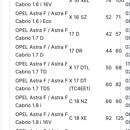
X 16 XEL
74
100
Cabrio 1.6 i 16V
0
OPEL Astra F / Astra F
0
X 16 SZ
52
71
Cabrio 1.6 i Eco
0
OPEL Astra F / Astra F
0
17 D
42
57
Cabrio 1.7 D
0
OPEL Astra F / Astra F
0
17 DR
44
60
Cabrio 1.7 D
0
OPEL Astra F / Astra F
1
X 17 DTL
50
68
Cabrio 1.7 TD
0
OPEL Astra F / Astra F
X 17 DT
0
60
82
Cabrio 1.7 TDS
(TC4EE1)
0
OPEL Astra F / Astra F
0
C 18 NZ
66
90
Cabrio 1.8 i
0
OPEL Astra F / Astra F
0
C 18 XE
92
125
Cabrio 1.8 i 16V
0