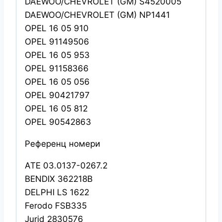
DAEWOO/CHEVROLET (GM) S4520005
DAEWOO/CHEVROLET (GM) NP1441
OPEL 16 05 910
OPEL 91149506
OPEL 16 05 953
OPEL 91158366
OPEL 16 05 056
OPEL 90421797
OPEL 16 05 812
OPEL 90542863
Референц номери
ATE 03.0137-0267.2
BENDIX 362218B
DELPHI LS 1622
Ferodo FSB335
Jurid 2830576