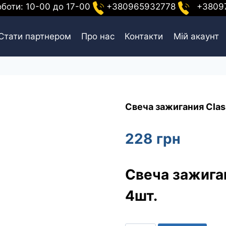
оботи: 10-00 до 17-00
+380965932778
+38097
Стати партнером
Про нас
Контакти
Мій акаунт
Свеча зажигания Clas
228
грн
Свеча зажига
4шт.