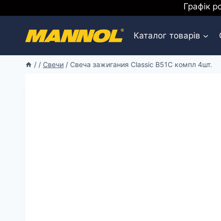
Перейти
Графік р
к
содержимому
Каталог товарів
/
/
Свечи
/
Свеча зажигания Classic B51C компл 4шт.