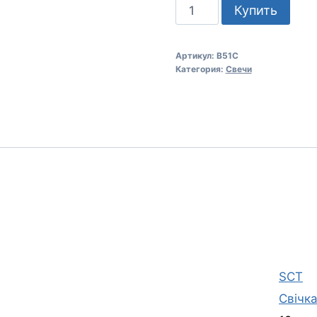
Количество
Купить
товара
Свеча
Артикул:
B51C
зажигания
Категория:
Свечи
Classic
B51C
компл
4шт.
SCT
Свічк