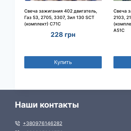
Свеча зажигания 402 двигатель,
Свеча з
Газ 53, 2705, 3307, Зил 130 SCT
2103, 2
(комплект) C71C
(компле
A51C
228
грн
Купить
Наши контакты
+380976146282