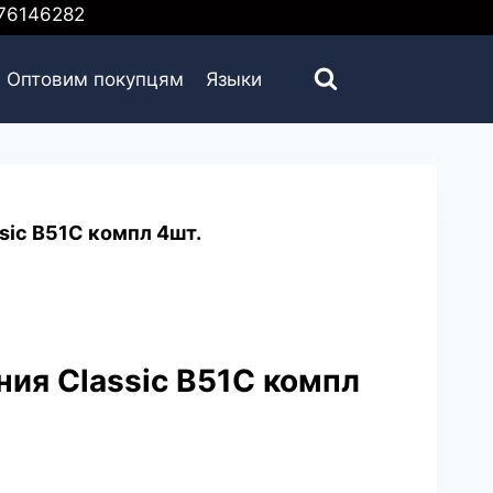
6146282
Оптовим покупцям
Языки
sic B51C компл 4шт.
ния Classic B51C компл