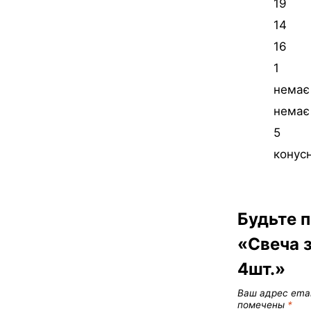
19
14
16
1
немає
немає
5
конус
Будьте п
«Свеча 
4шт.»
Ваш адрес emai
помечены
*