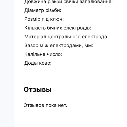
Довжина різьби свічки запалювання:
Діаметр різьби:
Розмір під ключ:
Кількість бічних електродів:
Матеріал центрального електрода:
Зазор між електродами, мм:
Калільне число:
Додатково:
Отзывы
Отзывов пока нет.