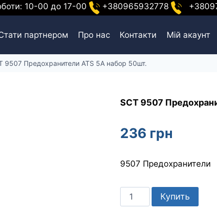
оботи: 10-00 до 17-00
+380965932778
+38097
Стати партнером
Про нас
Контакти
Мій акаунт
T 9507 Предохранители ATS 5A набор 50шт.
SCT 9507 Предохрани
236
грн
9507 Предохранители
Количество
Купить
товара