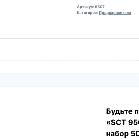
SCT
Артикул:
9507
9507
Категория:
Предохранители
Предохранители
ATS
5A
набор
50шт.
Будьте п
«SCT 95
набор 5