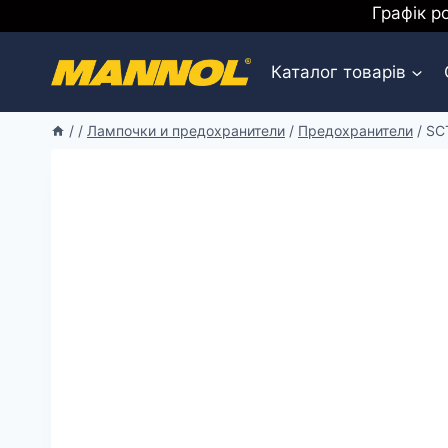
Перейти
Графік р
к
содержимому
Каталог товарів
/
/
Лампочки и предохранители
/
Предохранители
/
SC