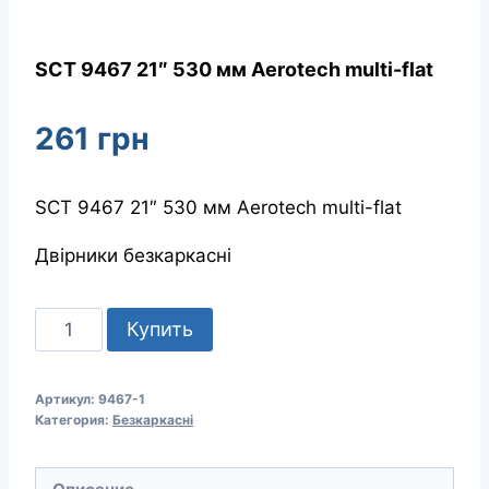
SCT 9467 21″ 530 мм Aerotech multi-flat
261
грн
SCT 9467 21″ 530 мм Aerotech multi-flat
Двірники безкаркасні
Количество
Купить
товара
SCT
Артикул:
9467-1
9467
Категория:
Безкаркасні
21"
530