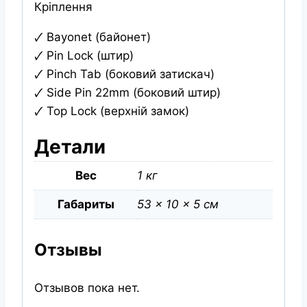
Кріплення
🗸 Bayonet (байонет)
🗸 Pin Lock (штир)
🗸 Pinch Tab (боковий затискач)
🗸 Side Pin 22mm (боковий штир)
🗸 Top Lock (верхній замок)
Детали
Вес
1 кг
Габариты
53 × 10 × 5 см
Отзывы
Отзывов пока нет.