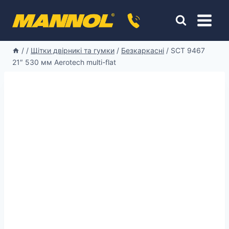
Перейти
к
содержимому
/
/
Щітки двірникі та гумки
/
Безкаркасні
/
SCT 9467
21″ 530 мм Aerotech multi-flat