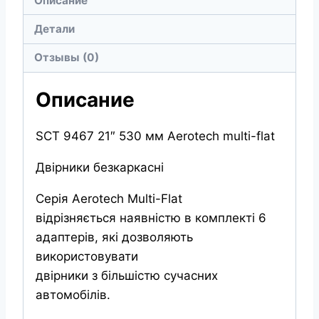
Описание
мм
Aerotech
Детали
multi-
Отзывы (0)
flat
Описание
SCT 9467 21″ 530 мм Aerotech multi-flat
Двірники безкаркасні
Серія Aerotech Multi-Flat
відрізняється наявністю в комплекті 6
адаптерів, які дозволяють
використовувати
двірники з більшістю сучасних
автомобілів.