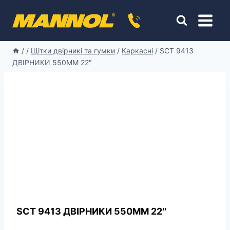
Перейти
к
содержимому
/
/
Щітки двірникі та гумки
/
Каркасні
/
SCT 9413
ДВІРНИКИ 550ММ 22″
SCT 9413 ДВІРНИКИ 550ММ 22″