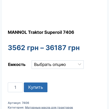
MANNOL Traktor Superoil 7406
Диапазо
3562
грн
–
36187
грн
цен:
Емкость
3562 гр
–
Количество
Купить
36187 г
товара
MANNOL
Артикул:
7406
Traktor
Категория:
Моторные масла для тракторов