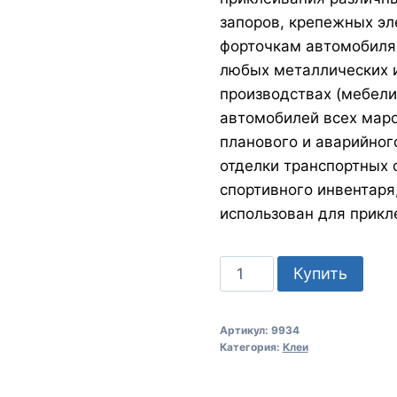
запоров, крепежных эле
форточкам автомобиля.
любых металлических и
производствах (мебели
автомобилей всех маро
планового и аварийног
отделки транспортных 
спортивного инвентаря,
использован для прикле
Количество
Купить
товара
MANNOL
Артикул:
9934
Rearview
Категория:
Клеи
Mirror
Adhesive