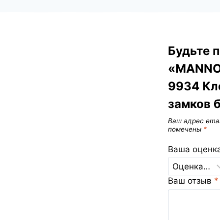
Будьте п
«MANNOL
9934 Кле
замков 
Ваш адрес emai
помечены
*
Ваша оценк
Ваш отзыв
*