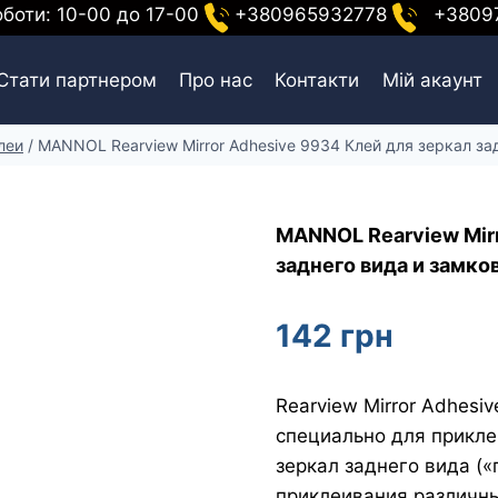
оботи: 10-00 до 17-00
+380965932778
+38097
Стати партнером
Про нас
Контакти
Мій акаунт
леи
/
MANNOL Rearview Mirror Adhesive 9934 Клей для зеркал за
MANNOL Rearview Mirr
заднего вида и замко
142
грн
Rearview Mirror Adhesi
специально для прикле
зеркал заднего вида («
приклеивания различны