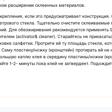
вом расширении склеенных материалов.
крепления, если это предусматривает конструкция.
етрового стекла. Тщательно очистите склеиваемые п
ний. Для обезжиривания рекомендуется применять 9
елем (activator& cleaner). Старайтесь не прикасать
аковке салфетки. Протрите ей ту площадь стекла, ко
 Саму пластину/ножку (кронштейн) протирать ей не 
 большую каплю клея в середину пластины/ножки (кр
йте 1-2- минуты пока клей не затвердеет. Подождит