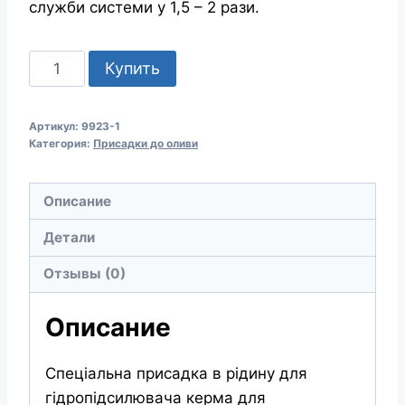
служби системи у 1,5 – 2 рази.
Количество
Купить
товара
MANNOL
Артикул:
9923-1
Power
Категория:
Присадки до оливи
Steering
Leak-
Описание
Stop
9923
Детали
Герметик
Отзывы (0)
для
системи
Описание
гідропідсилювача
керма
Спеціальна присадка в рідину для
гідропідсилювача керма для