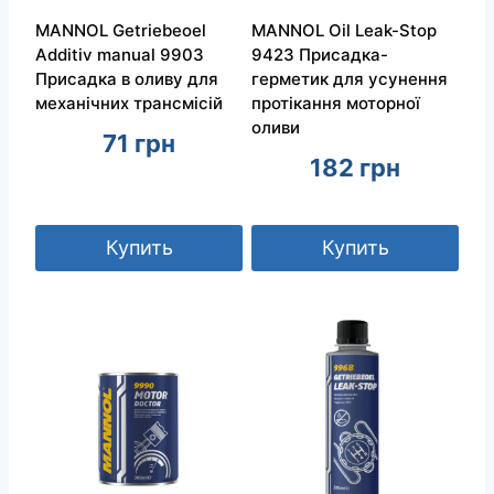
MANNOL Getriebeoel
MANNOL Oil Leak-Stop
Additiv manual 9903
9423 Присадка-
Присадка в оливу для
герметик для усунення
механічних трансмісій
протікання моторної
оливи
71
грн
182
грн
Купить
Купить