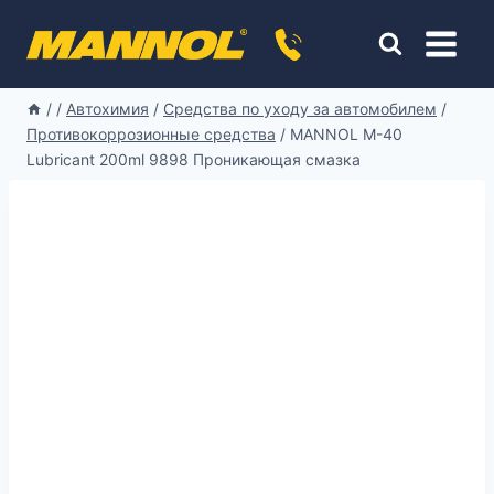
Перейти
к
содержимому
/
/
Автохимия
/
Средства по уходу за автомобилем
/
Противокоррозионные средства
/
MANNOL M-40
Lubricant 200ml 9898 Проникающая смазка