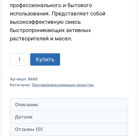
профессионального и бытового
использования. Представляет собой
высокоэффективную смесь
быстропроникающих активных
растворителей и масел.
Количество
Купить
товара
MANNOL
Артикул:
9898
M-
Категория:
Противокоррозионные средства
40
Lubricant
Описание
200ml
9898
Детали
Проникающая
Отзывы (0)
смазка