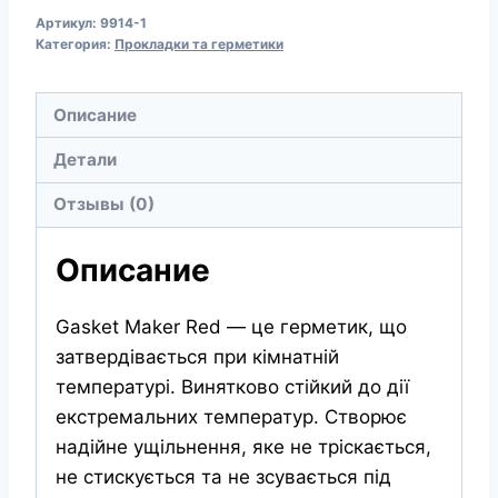
MANNOL
Артикул:
9914-1
Gasket
Категория:
Прокладки та герметики
Maker
Red
Описание
9914
Червоний
Детали
силіконовий
Отзывы (0)
герметик
із
Описание
високотемпературною
стійкістю
Gasket Maker Red — це герметик, що
до
затвердівається при кімнатній
300°C
температурі. Винятково стійкий до дії
екстремальних температур. Створює
надійне ущільнення, яке не тріскається,
не стискується та не зсувається під