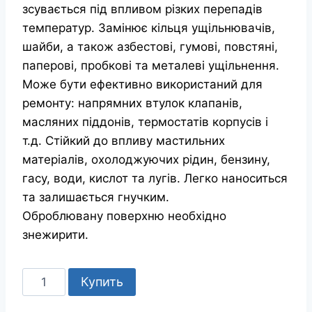
зсувається під впливом різких перепадів
температур. Замінює кільця ущільнювачів,
шайби, а також азбестові, гумові, повстяні,
паперові, пробкові та металеві ущільнення.
Може бути ефективно використаний для
ремонту: напрямних втулок клапанів,
масляних піддонів, термостатів корпусів і
т.д. Стійкий до впливу мастильних
матеріалів, охолоджуючих рідин, бензину,
гасу, води, кислот та лугів. Легко наноситься
та залишається гнучким.
Оброблювану поверхню необхідно
знежирити.
Количество
Купить
товара